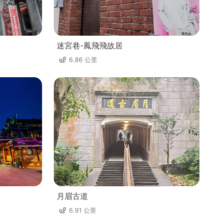
迷宮巷-鳳飛飛故居
6.86 公里
月眉古道
6.91 公里