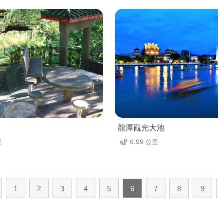
龍潭觀光大池
里
6.99 公里
1
2
3
4
5
6
7
8
9