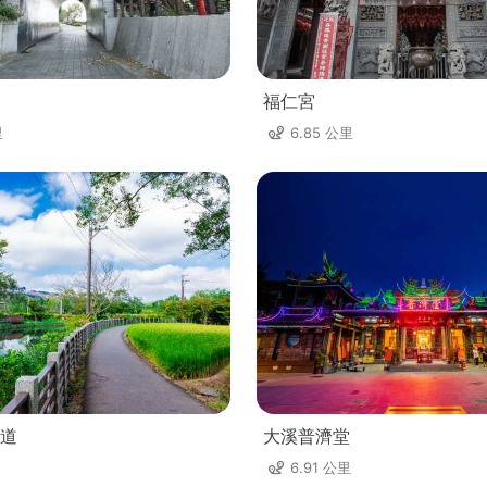
福仁宮
里
6.85 公里
道
大溪普濟堂
6.91 公里