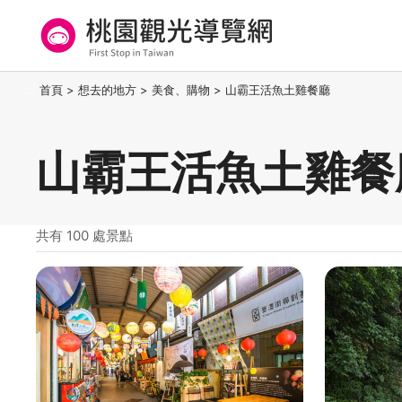
跳
到
主
要
桃園觀光導覽網
:::
首頁
>
想去的地方
>
美食、購物
>
山霸王活魚土雞餐廳
內
容
區
山霸王活魚土雞餐
塊
共有 100 處景點