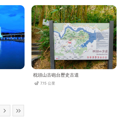
枕頭山古砲台歷史古道
7.15 公里