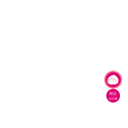
有事問小桃，一起遊桃園
附近
玩什麼