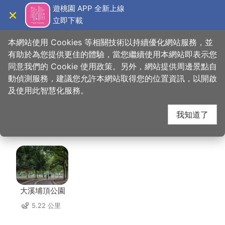
跳
遊桃園 APP 全新上線
到
立即下載
導覽
關閉
主
桃園觀光導覽網
首頁
>
想去的地方
>
美食、購物
>
金車咖啡文教館
要
本網站使用 Cookies 等相關技術以持續優化網站服務，並
內
有助於為您提供更佳的體驗，當您繼續使用本網站即表示您
容
同意我們的 Cookie 使用政策。另外，網站提供周邊景點自
金車咖啡文教館 周邊景
區
動偵測服務，建議您允許本網站取得您的位置資訊，以開啟
塊
及使用此智慧化服務。
點
我知道了
共有 151 處景點
大溪埔頂公園
5.22 公里