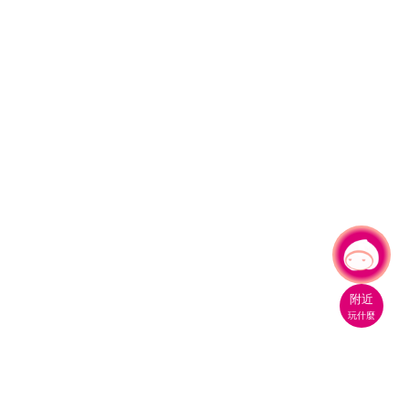
有事問小桃，一起遊桃園
|
附近
玩什麼