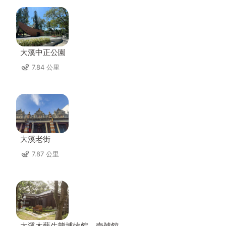
大溪中正公園
7.84 公里
大溪老街
7.87 公里
大溪木藝生態博物館﹣壹號館