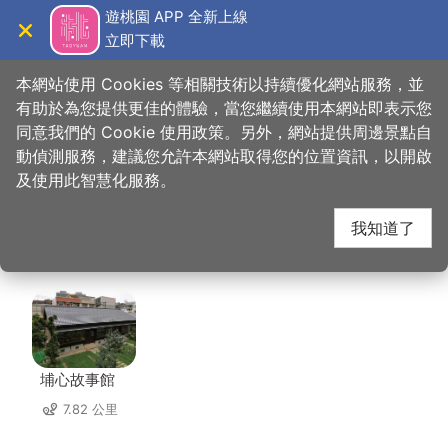
跳
遊桃園 APP 全新上線
到
立即下載
導覽
關閉
主
桃園觀光導覽網
首頁
>
想去的地方
>
美食、購物
>
金車咖啡文教館
要
本網站使用 Cookies 等相關技術以持續優化網站服務，並
內
有助於為您提供更佳的體驗，當您繼續使用本網站即表示您
容
同意我們的 Cookie 使用政策。另外，網站提供周邊景點自
金車咖啡文教館 周邊景
區
動偵測服務，建議您允許本網站取得您的位置資訊，以開啟
塊
及使用此智慧化服務。
點
我知道了
共有 151 處景點
埔心故事館
7.82 公里