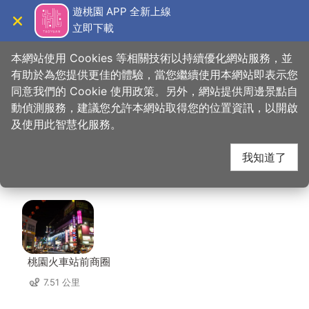
跳
遊桃園 APP 全新上線
到
立即下載
導覽
關閉
主
桃園觀光導覽網
首頁
>
想去的地方
>
美食、購物
>
金車咖啡文教館
要
本網站使用 Cookies 等相關技術以持續優化網站服務，並
內
有助於為您提供更佳的體驗，當您繼續使用本網站即表示您
容
同意我們的 Cookie 使用政策。另外，網站提供周邊景點自
金車咖啡文教館 周邊景
區
動偵測服務，建議您允許本網站取得您的位置資訊，以開啟
塊
及使用此智慧化服務。
點
我知道了
共有 151 處景點
桃園火車站前商圈
7.51 公里