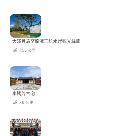
大溪月眉至龍潭三坑水岸觀光綠廊
7.58 公里
李騰芳古宅
7.6 公里