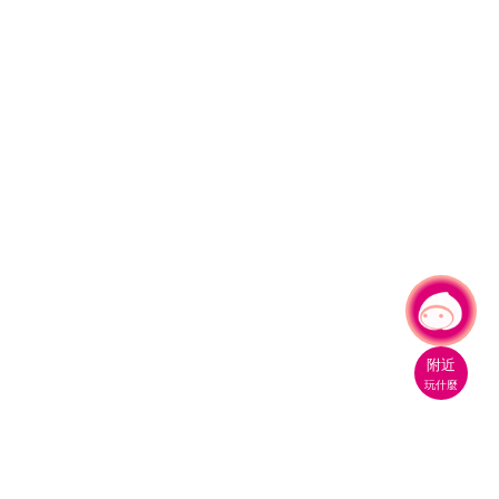
有事問小桃，一起遊桃園
附近
玩什麼