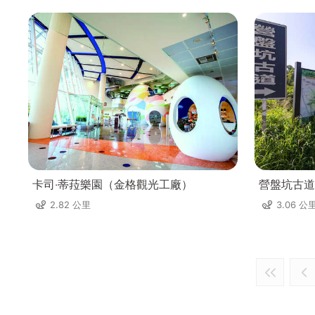
卡司‧蒂菈樂園（金格觀光工廠）
營盤坑古道
2.82 公里
3.06 公