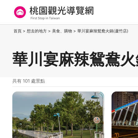
跳
到
主
要
桃園觀光導覽網
:::
首頁
>
想去的地方
>
美食、購物
>
華川宴麻辣鴛鴦火鍋(蘆竹店)
內
容
區
華川宴麻辣鴛鴦火鍋
塊
共有 101 處景點