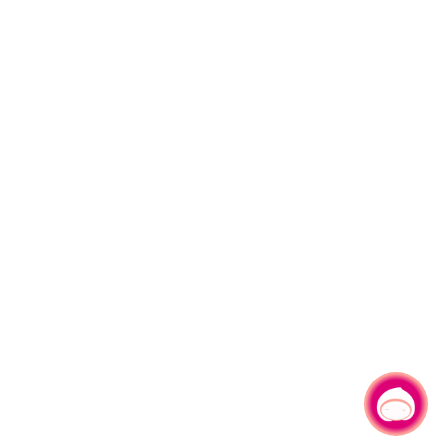
有事問小桃，一起遊桃園
|