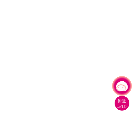
有事問小桃，一起遊桃園
|
附近
玩什麼