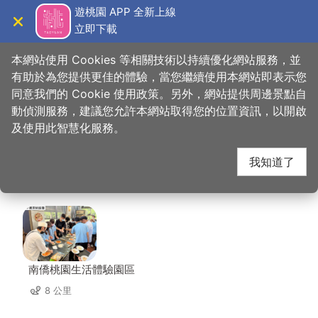
跳
遊桃園 APP 全新上線
到
立即下載
導覽
關閉
主
桃園觀光導覽網
首頁
>
想去的地方
>
美食、購物
>
華川宴麻辣鴛鴦火鍋(蘆竹店)
要
本網站使用 Cookies 等相關技術以持續優化網站服務，並
內
有助於為您提供更佳的體驗，當您繼續使用本網站即表示您
容
同意我們的 Cookie 使用政策。另外，網站提供周邊景點自
華川宴麻辣鴛鴦火鍋(蘆
區
動偵測服務，建議您允許本網站取得您的位置資訊，以開啟
塊
及使用此智慧化服務。
竹店) 周邊景點
我知道了
共有 101 處景點
南僑桃園生活體驗園區
8 公里