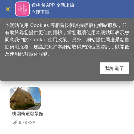
跳
遊桃園 APP 全新上線
到
立即下載
導覽
關閉
主
桃園觀光導覽網
首頁
>
想去的地方
>
美食、購物
>
華川宴麻辣鴛鴦火鍋(蘆竹店)
要
本網站使用 Cookies 等相關技術以持續優化網站服務，並
內
有助於為您提供更佳的體驗，當您繼續使用本網站即表示您
容
同意我們的 Cookie 使用政策。另外，網站提供周邊景點自
華川宴麻辣鴛鴦火鍋(蘆
區
動偵測服務，建議您允許本網站取得您的位置資訊，以開啟
塊
及使用此智慧化服務。
竹店) 周邊景點
我知道了
共有 101 處景點
桃園軌道願景館
6.78 公里