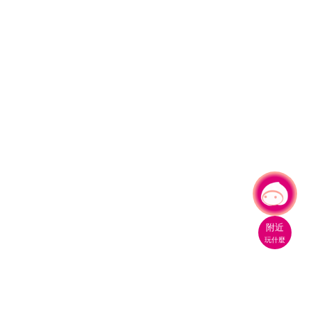
有事問小桃，一起遊桃園
|
附近
玩什麼