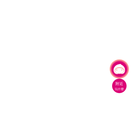
有事問小桃，一起遊桃園
|
附近
玩什麼