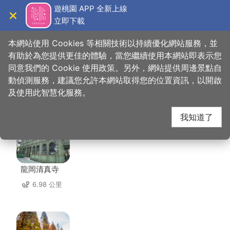
跳
遊桃園 APP 全新上線
到
立即下載
導覽
關閉
主
桃園觀光導覽網
首頁
>
想去的地方
>
美食、購物
>
嚐趣壽喜屋
要
本網站使用 Cookies 等相關技術以持續優化網站服務，並
內
有助於為您提供更佳的體驗，當您繼續使用本網站即表示您
容
同意我們的 Cookie 使用政策。另外，網站提供周邊景點自
嚐趣壽喜屋 周邊景點
區
動偵測服務，建議您允許本網站取得您的位置資訊，以開啟
塊
及使用此智慧化服務。
共有 126 處景點
我知道了
龍岡清真寺
6.98 公里