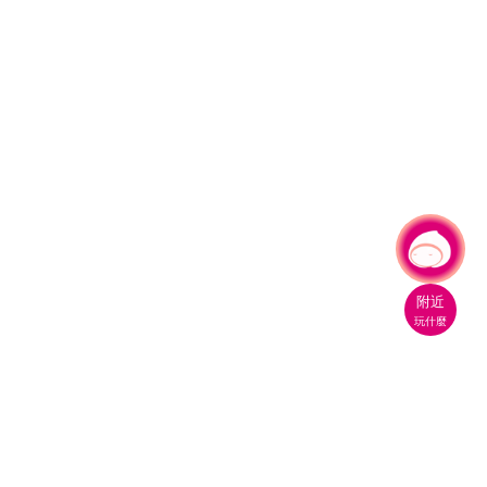
有事問小桃，一起遊桃園
附近
玩什麼