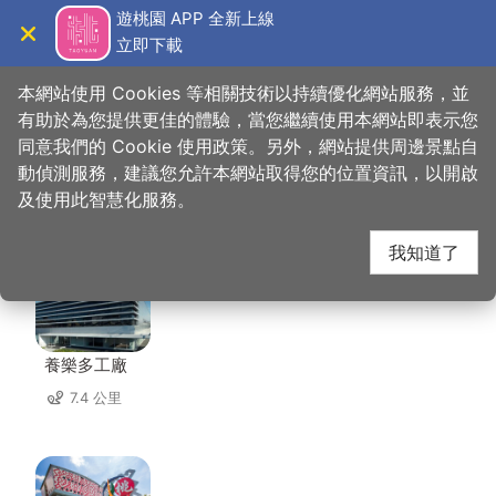
跳
遊桃園 APP 全新上線
到
立即下載
導覽
關閉
主
桃園觀光導覽網
首頁
>
想去的地方
>
美食、購物
>
嚐趣壽喜屋
要
本網站使用 Cookies 等相關技術以持續優化網站服務，並
內
有助於為您提供更佳的體驗，當您繼續使用本網站即表示您
容
同意我們的 Cookie 使用政策。另外，網站提供周邊景點自
嚐趣壽喜屋 周邊景點
區
動偵測服務，建議您允許本網站取得您的位置資訊，以開啟
塊
及使用此智慧化服務。
共有 126 處景點
我知道了
養樂多工廠
7.4 公里