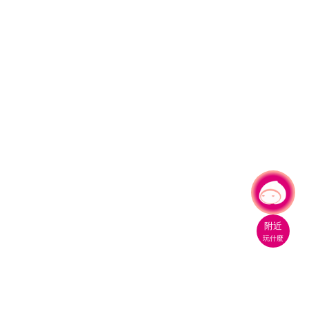
有事問小桃，一起遊桃園
|
附近
玩什麼