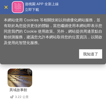
跳
遊桃園 APP 全新上線
到
立即下載
導覽
關閉
主
桃園觀光導覽網
首頁
>
想去的地方
>
美食、購物
>
儷恩國際有限公司 (甘心樂意)
要
本網站使用 Cookies 等相關技術以持續優化網站服務，並
內
有助於為您提供更佳的體驗，當您繼續使用本網站即表示您
容
同意我們的 Cookie 使用政策。另外，網站提供周邊景點自
儷恩國際有限公司 (甘
區
動偵測服務，建議您允許本網站取得您的位置資訊，以開啟
塊
及使用此智慧化服務。
心樂意) 周邊景點
我知道了
共有 146 處景點
異域故事館
3.22 公里