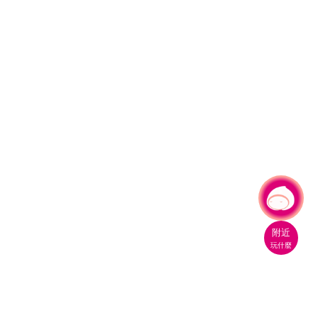
有事問小桃，一起遊桃園
|
附近
玩什麼