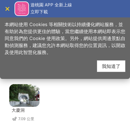
跳
遊桃園 APP 全新上線
到
立即下載
導覽
關閉
主
桃園觀光導覽網
首頁
>
想去的地方
>
美食、購物
>
儷恩國際有限公司 (甘心樂意)
要
本網站使用 Cookies 等相關技術以持續優化網站服務，並
內
有助於為您提供更佳的體驗，當您繼續使用本網站即表示您
容
同意我們的 Cookie 使用政策。另外，網站提供周邊景點自
儷恩國際有限公司 (甘
區
動偵測服務，建議您允許本網站取得您的位置資訊，以開啟
塊
及使用此智慧化服務。
心樂意) 周邊景點
我知道了
共有 146 處景點
大慶洞
7.09 公里