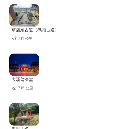
草店尾古道（碼頭古道）
7.11 公里
大溪普濟堂
7.15 公里
保甲古道