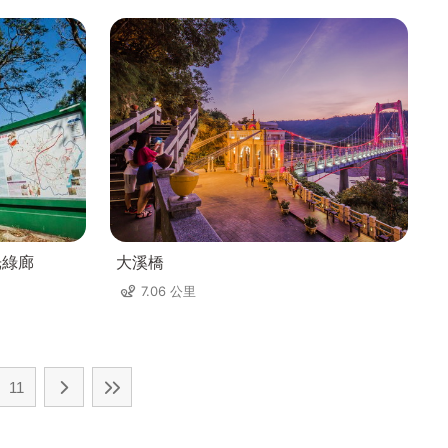
光綠廊
大溪橋
7.06 公里
11