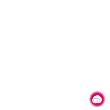
有事問小桃，一起遊桃園
|