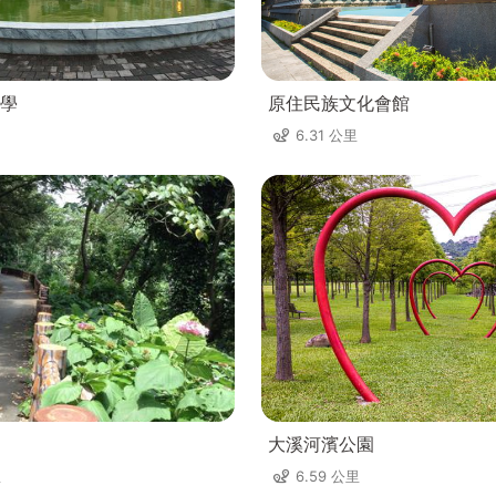
學
原住民族文化會館
6.31 公里
大溪河濱公園
里
6.59 公里