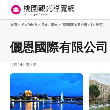
跳
到
主
要
桃園觀光導覽網
:::
首頁
>
想去的地方
>
美食、購物
>
儷恩國際有限公司 (甘心樂意)
內
容
區
儷恩國際有限公司 
塊
共有 146 處景點