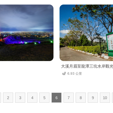
大溪月眉至龍潭三坑水岸觀
6.93 公里
2
3
4
5
6
7
8
9
10