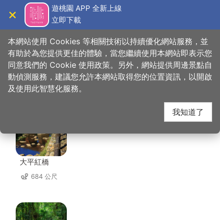
跳
遊桃園 APP 全新上線
到
立即下載
導覽
關閉
主
桃園觀光導覽網
首頁
>
想去的地方
>
美食、購物
>
北合活魚餐廳
要
本網站使用 Cookies 等相關技術以持續優化網站服務，並
內
有助於為您提供更佳的體驗，當您繼續使用本網站即表示您
容
同意我們的 Cookie 使用政策。另外，網站提供周邊景點自
北合活魚餐廳 周邊景點
區
動偵測服務，建議您允許本網站取得您的位置資訊，以開啟
塊
及使用此智慧化服務。
共有 91 處景點
我知道了
大平紅橋
684 公尺