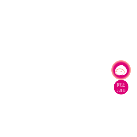
有事問小桃，一起遊桃園
附近
玩什麼