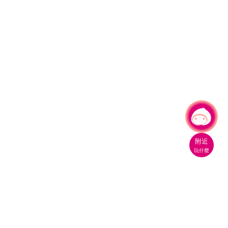
有事問小桃，一起遊桃園
附近
玩什麼