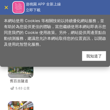
跳
遊桃園 APP 全新上線
到
立即下載
導覽
關閉
主
桃園觀光導覽網
首頁
>
想去的地方
>
美食、購物
>
北合活魚餐廳
要
本網站使用 Cookies 等相關技術以持續優化網站服務，並
內
有助於為您提供更佳的體驗，當您繼續使用本網站即表示您
容
同意我們的 Cookie 使用政策。另外，網站提供周邊景點自
北合活魚餐廳 周邊景點
區
動偵測服務，建議您允許本網站取得您的位置資訊，以開啟
塊
及使用此智慧化服務。
共有 91 處景點
我知道了
舊百吉隧道
5.63 公里