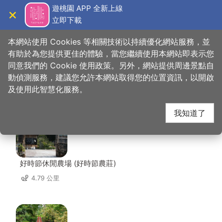
跳
遊桃園 APP 全新上線
到
立即下載
導覽
關閉
主
桃園觀光導覽網
首頁
>
想去的地方
>
美食、購物
>
北合活魚餐廳
要
本網站使用 Cookies 等相關技術以持續優化網站服務，並
內
有助於為您提供更佳的體驗，當您繼續使用本網站即表示您
容
同意我們的 Cookie 使用政策。另外，網站提供周邊景點自
北合活魚餐廳 周邊景點
區
動偵測服務，建議您允許本網站取得您的位置資訊，以開啟
塊
及使用此智慧化服務。
共有 91 處景點
我知道了
好時節休閒農場 (好時節農莊)
4.79 公里