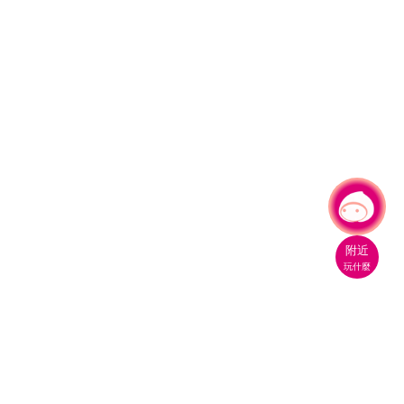
有事問小桃，一起遊桃園
附近
玩什麼