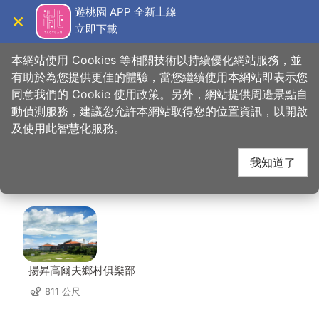
跳
遊桃園 APP 全新上線
到
立即下載
導覽
關閉
主
桃園觀光導覽網
首頁
>
想去的地方
>
美食、購物
>
麗多森林度假酒店
要
本網站使用 Cookies 等相關技術以持續優化網站服務，並
內
有助於為您提供更佳的體驗，當您繼續使用本網站即表示您
容
同意我們的 Cookie 使用政策。另外，網站提供周邊景點自
麗多森林度假酒店 周邊
區
動偵測服務，建議您允許本網站取得您的位置資訊，以開啟
塊
及使用此智慧化服務。
店家
我知道了
共有 113 間店家
揚昇高爾夫鄉村俱樂部
811 公尺