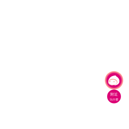
有事問小桃，一起遊桃園
附近
玩什麼