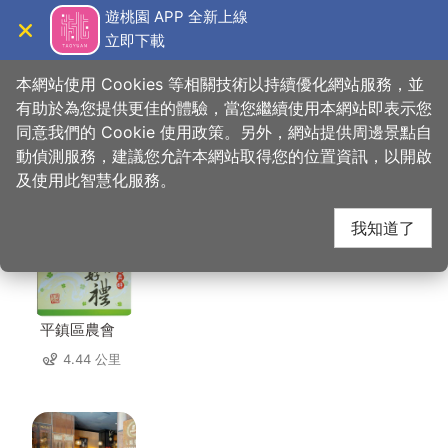
跳
遊桃園 APP 全新上線
到
立即下載
導覽
關閉
主
桃園觀光導覽網
首頁
>
想去的地方
>
美食、購物
>
碧園餐館
要
本網站使用 Cookies 等相關技術以持續優化網站服務，並
內
有助於為您提供更佳的體驗，當您繼續使用本網站即表示您
容
同意我們的 Cookie 使用政策。另外，網站提供周邊景點自
碧園餐館 周邊店家
區
動偵測服務，建議您允許本網站取得您的位置資訊，以開啟
塊
及使用此智慧化服務。
共有 261 間店家
我知道了
平鎮區農會
4.44 公里