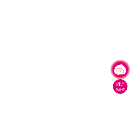
有事問小桃，一起遊桃園
|
附近
玩什麼