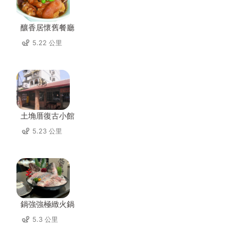
釀香居懷舊餐廳
5.22 公里
土埆厝復古小館
5.23 公里
鍋強強極緻火鍋
5.3 公里