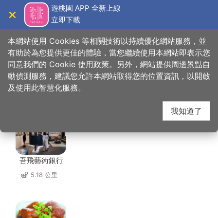
跳
遊桃園 APP 全新上線
到
立即下載
導覽
關閉
主
桃園觀光導覽網
首頁
>
想去的地方
>
美食、購物
>
碧園餐館
要
本網站使用 Cookies 等相關技術以持續優化網站服務，並
內
有助於為您提供更佳的體驗，當您繼續使用本網站即表示您
容
同意我們的 Cookie 使用政策。另外，網站提供周邊景點自
碧園餐館 周邊店家
區
動偵測服務，建議您允許本網站取得您的位置資訊，以開啟
塊
及使用此智慧化服務。
共有 261 間店家
我知道了
吾飛藝術銀行
5.18 公里