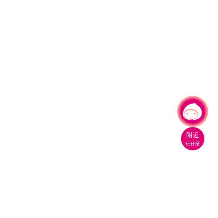
有事問小桃，一起遊桃園
附近
玩什麼