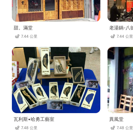
甜。滿堂
老湯鍋-八
7.44 公里
7.44 公里
瓦利斯•哈勇工藝室
異風堂
7.48 公里
7.48 公里