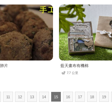
肺片
藍天畫布有機棉
7.7 公里
11
12
13
14
15
16
17
18
19