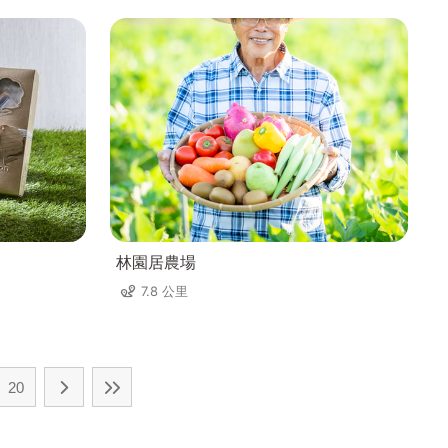
林園居農場
7.8 公里
20