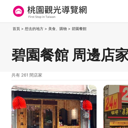
跳
到
主
要
桃園觀光導覽網
:::
首頁
>
想去的地方
>
美食、購物
>
碧園餐館
內
容
區
碧園餐館 周邊店
塊
共有 261 間店家