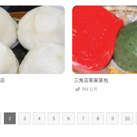
店
三角店客家菜包
743 公尺
2
3
4
5
6
7
8
9
10