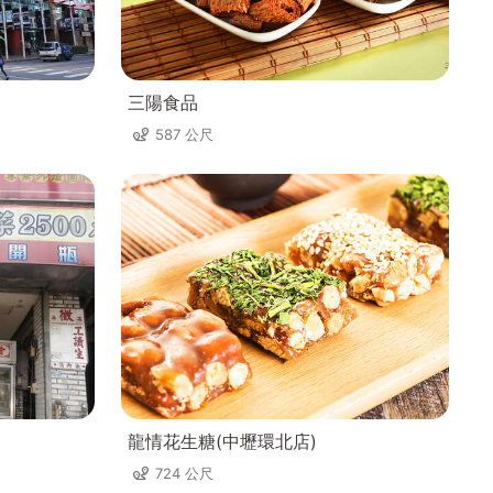
三陽食品
587 公尺
龍情花生糖(中壢環北店)
724 公尺