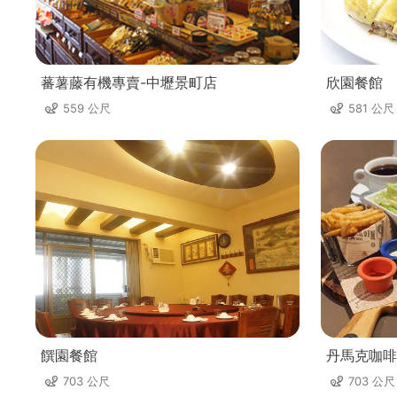
蕃薯藤有機專賣-中壢景町店
欣園餐館
559 公尺
581 公尺
饌園餐館
丹馬克咖啡
703 公尺
703 公尺