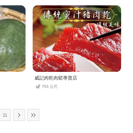
威記肉乾肉鬆專賣店
755 公尺
11