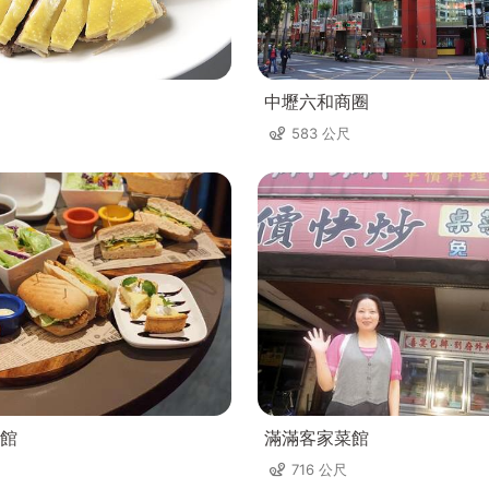
中壢六和商圈
583 公尺
館
滿滿客家菜館
716 公尺