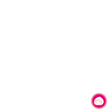
有事問小桃，一起遊桃園
|