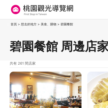
跳
到
主
要
桃園觀光導覽網
:::
首頁
>
想去的地方
>
美食、購物
>
碧園餐館
內
容
區
碧園餐館 周邊店
塊
共有 261 間店家