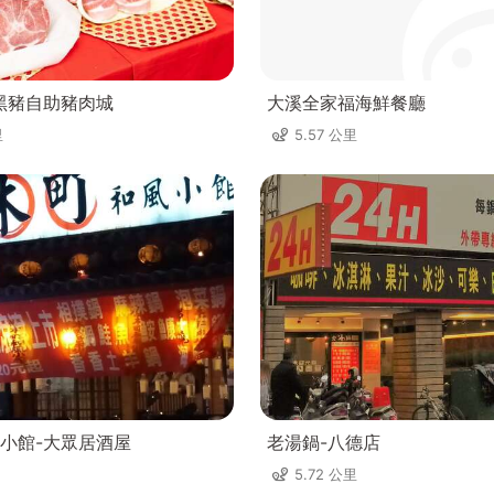
黑豬自助豬肉城
大溪全家福海鮮餐廳
里
5.57 公里
小館-大眾居酒屋
老湯鍋-八德店
5.72 公里