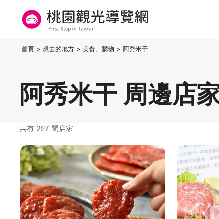
跳
到
主
要
桃園觀光導覽網
:::
首頁
>
想去的地方
>
美食、購物
>
阿秀米干
內
容
區
阿秀米干 周邊店
塊
共有 297 間店家