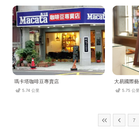
瑪卡塔咖啡豆專賣店
大易國際藝
5.74 公里
5.75 公
7