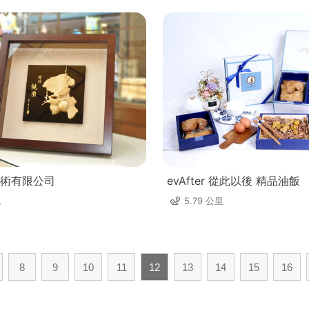
術有限公司
evAfter 從此以後 精品油飯
里
5.79 公里
8
9
10
11
12
13
14
15
16