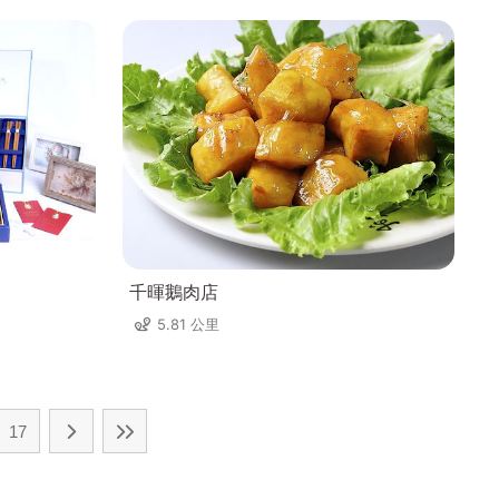
千暉鵝肉店
5.81 公里
17