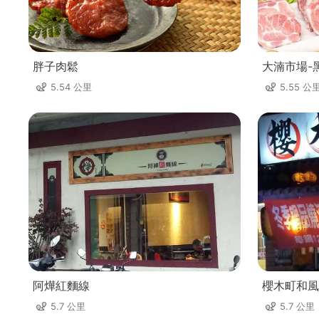
胖子肉鬆
大湳市場-
5.54 公里
5.55 公
阿燁紅麵線
櫻木町和風
5.7 公里
5.7 公里