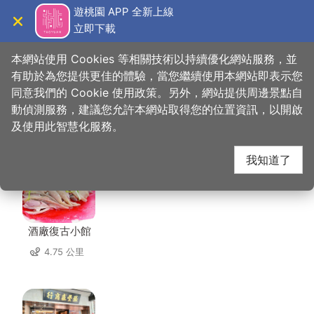
跳
遊桃園 APP 全新上線
到
立即下載
導覽
關閉
主
桃園觀光導覽網
首頁
>
想去的地方
>
美食、購物
>
阿秀米干
要
本網站使用 Cookies 等相關技術以持續優化網站服務，並
內
有助於為您提供更佳的體驗，當您繼續使用本網站即表示您
容
同意我們的 Cookie 使用政策。另外，網站提供周邊景點自
阿秀米干 周邊店家
區
動偵測服務，建議您允許本網站取得您的位置資訊，以開啟
塊
及使用此智慧化服務。
共有 297 間店家
我知道了
酒廠復古小館
4.75 公里