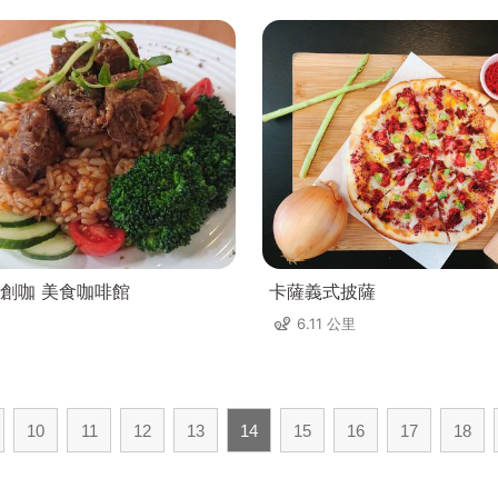
創咖 美食咖啡館
卡薩義式披薩
6.11 公里
10
11
12
13
14
15
16
17
18