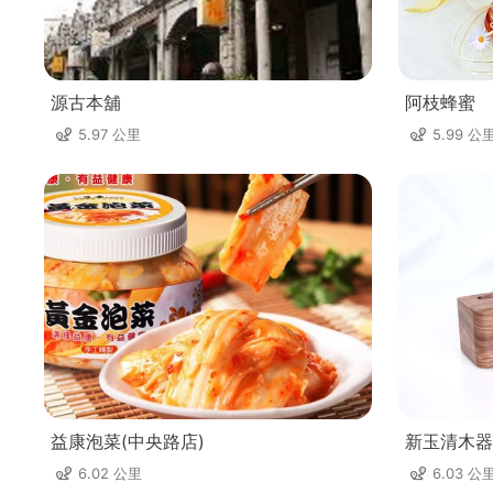
源古本舖
阿枝蜂蜜
5.97 公里
5.99 公
益康泡菜(中央路店)
新玉清木器
6.02 公里
6.03 公