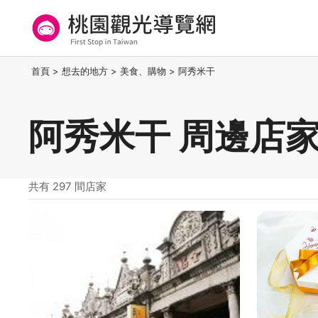
跳
到
主
要
桃園觀光導覽網
:::
首頁
>
想去的地方
>
美食、購物
>
阿秀米干
內
容
區
阿秀米干 周邊店
塊
共有 297 間店家