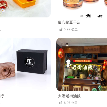
廖心蘭豆干店
里
5.99 公里
行
大溪老街油飯
里
6.07 公里