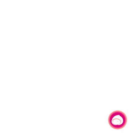
有事問小桃，一起遊桃園
|