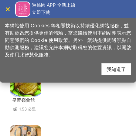
跳
遊桃園 APP 全新上線
到
立即下載
導覽
關閉
主
桃園觀光導覽網
首頁
>
想去的地方
>
美食、購物
>
忠貞甩餅
要
本網站使用 Cookies 等相關技術以持續優化網站服務，並
內
有助於為您提供更佳的體驗，當您繼續使用本網站即表示您
容
同意我們的 Cookie 使用政策。另外，網站提供周邊景點自
忠貞甩餅 周邊店家
區
動偵測服務，建議您允許本網站取得您的位置資訊，以開啟
塊
及使用此智慧化服務。
共有 299 間店家
我知道了
皇帝嶺會館
1.53 公里