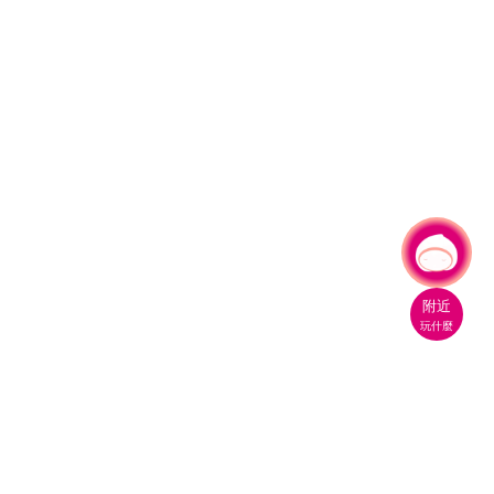
有事問小桃，一起遊桃園
|
附近
玩什麼