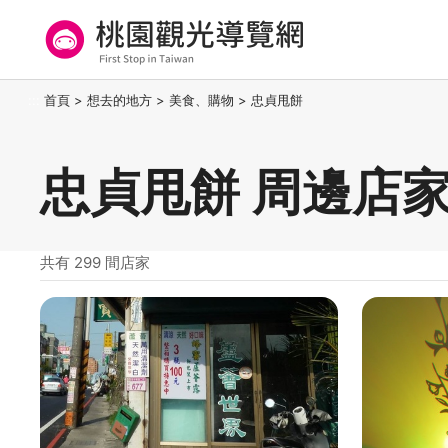
跳
到
主
要
桃園觀光導覽網
:::
首頁
>
想去的地方
>
美食、購物
>
忠貞甩餅
內
容
區
忠貞甩餅 周邊店
塊
共有 299 間店家