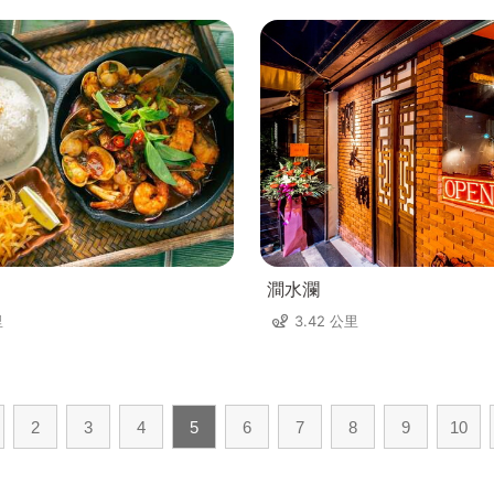
澗水瀾
里
3.42 公里
2
3
4
5
6
7
8
9
10