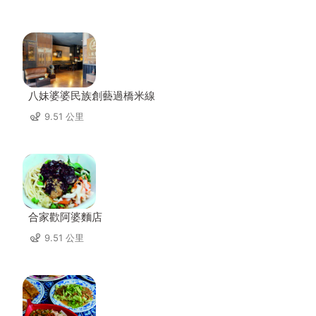
八妹婆婆民族創藝過橋米線
9.51 公里
合家歡阿婆麵店
9.51 公里