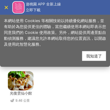
跳
遊桃園 APP 全新上線
到
立即下載
導覽
關閉
主
桃園觀光導覽網
首頁
>
想去的地方
>
美食、購物
>
賓帥活魚湘菜餐廳
要
本網站使用 Cookies 等相關技術以持續優化網站服務，並
內
有助於為您提供更佳的體驗，當您繼續使用本網站即表示您
容
同意我們的 Cookie 使用政策。另外，網站提供周邊景點自
賓帥活魚湘菜餐廳 周邊
區
動偵測服務，建議您允許本網站取得您的位置資訊，以開啟
塊
及使用此智慧化服務。
店家
我知道了
共有 164 間店家
光復雲仙小館
9.46 公里