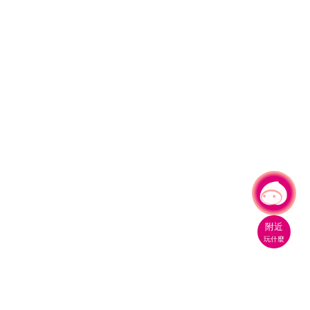
有事問小桃，一起遊桃園
附近
玩什麼