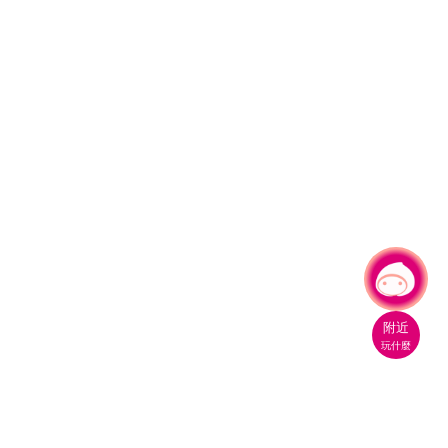
有事問小桃，一起遊桃園
附近
玩什麼