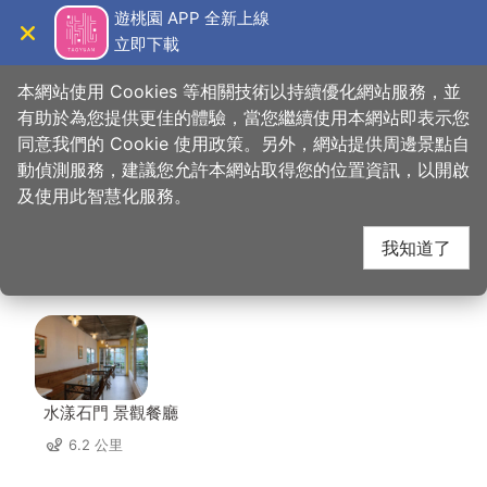
跳
遊桃園 APP 全新上線
到
立即下載
導覽
關閉
主
桃園觀光導覽網
首頁
>
想去的地方
>
美食、購物
>
賓帥活魚湘菜餐廳
要
本網站使用 Cookies 等相關技術以持續優化網站服務，並
內
有助於為您提供更佳的體驗，當您繼續使用本網站即表示您
容
同意我們的 Cookie 使用政策。另外，網站提供周邊景點自
賓帥活魚湘菜餐廳 周邊
區
動偵測服務，建議您允許本網站取得您的位置資訊，以開啟
塊
及使用此智慧化服務。
店家
我知道了
共有 164 間店家
水漾石門 景觀餐廳
6.2 公里