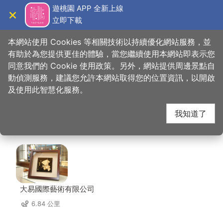
跳
遊桃園 APP 全新上線
到
立即下載
導覽
關閉
主
桃園觀光導覽網
首頁
>
想去的地方
>
美食、購物
>
賓帥活魚湘菜餐廳
要
本網站使用 Cookies 等相關技術以持續優化網站服務，並
內
有助於為您提供更佳的體驗，當您繼續使用本網站即表示您
容
同意我們的 Cookie 使用政策。另外，網站提供周邊景點自
賓帥活魚湘菜餐廳 周邊
區
動偵測服務，建議您允許本網站取得您的位置資訊，以開啟
塊
及使用此智慧化服務。
店家
我知道了
共有 164 間店家
大易國際藝術有限公司
6.84 公里