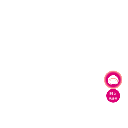
有事問小桃，一起遊桃園
附近
玩什麼