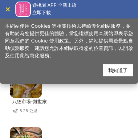
跳
遊桃園 APP 全新上線
到
立即下載
導覽
關閉
主
桃園觀光導覽網
首頁
>
想去的地方
>
美食、購物
>
中平素食之家
要
本網站使用 Cookies 等相關技術以持續優化網站服務，並
內
有助於為您提供更佳的體驗，當您繼續使用本網站即表示您
容
同意我們的 Cookie 使用政策。另外，網站提供周邊景點自
中平素食之家 周邊店家
區
動偵測服務，建議您允許本網站取得您的位置資訊，以開啟
塊
及使用此智慧化服務。
共有 291 間店家
我知道了
八德市場-雞世家
6.25 公里