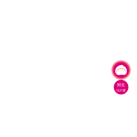
有事問小桃，一起遊桃園
附近
玩什麼