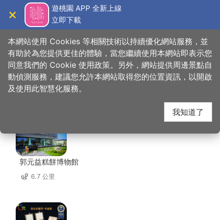
跳
遊桃園 APP 全新上線
到
立即下載
導覽
關閉
主
桃園觀光導覽網
首頁
>
想去的地方
>
美食、購物
>
中平素食之家
要
本網站使用 Cookies 等相關技術以持續優化網站服務，並
內
有助於為您提供更佳的體驗，當您繼續使用本網站即表示您
容
同意我們的 Cookie 使用政策。另外，網站提供周邊景點自
中平素食之家 周邊店家
區
動偵測服務，建議您允許本網站取得您的位置資訊，以開啟
塊
及使用此智慧化服務。
共有 291 間店家
我知道了
郭元益糕餅博物館
6.7 公里