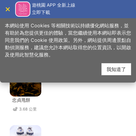
跳
遊桃園 APP 全新上線
到
立即下載
導覽
關閉
主
桃園觀光導覽網
首頁
>
想去的地方
>
美食、購物
>
中平素食之家
要
本網站使用 Cookies 等相關技術以持續優化網站服務，並
內
有助於為您提供更佳的體驗，當您繼續使用本網站即表示您
容
同意我們的 Cookie 使用政策。另外，網站提供周邊景點自
中平素食之家 周邊店家
區
動偵測服務，建議您允許本網站取得您的位置資訊，以開啟
塊
及使用此智慧化服務。
共有 291 間店家
我知道了
忠貞甩餅
3.68 公里