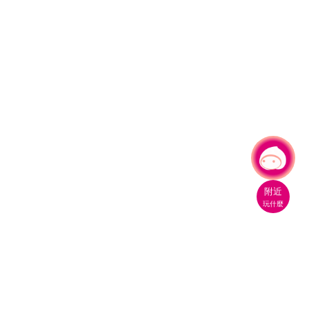
有事問小桃，一起遊桃園
|
附近
玩什麼