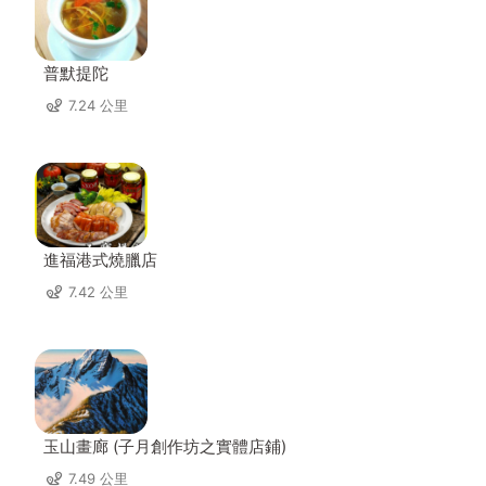
普默提陀
7.24 公里
進福港式燒臘店
7.42 公里
玉山畫廊 (子月創作坊之實體店鋪)
7.49 公里