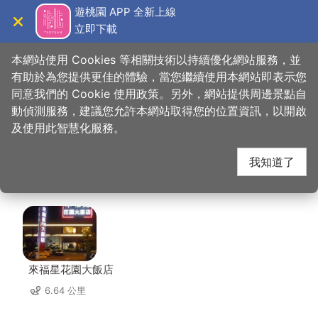
跳
遊桃園 APP 全新上線
到
立即下載
導覽
關閉
主
桃園觀光導覽網
首頁
>
想去的地方
>
美食、購物
>
阿美金三角點心
要
本網站使用 Cookies 等相關技術以持續優化網站服務，並
內
有助於為您提供更佳的體驗，當您繼續使用本網站即表示您
容
同意我們的 Cookie 使用政策。另外，網站提供周邊景點自
阿美金三角點心 周邊店
區
動偵測服務，建議您允許本網站取得您的位置資訊，以開啟
塊
及使用此智慧化服務。
家
我知道了
共有 298 間店家
來福星花園大飯店
6.64 公里