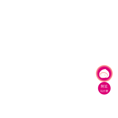
有事問小桃，一起遊桃園
|
附近
玩什麼