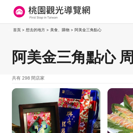
跳
到
主
要
桃園觀光導覽網
:::
首頁
>
想去的地方
>
美食、購物
>
阿美金三角點心
內
容
區
阿美金三角點心 
塊
共有 298 間店家