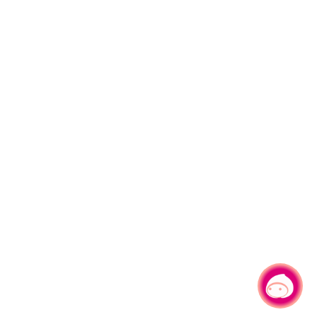
有事問小桃，一起遊桃園
|