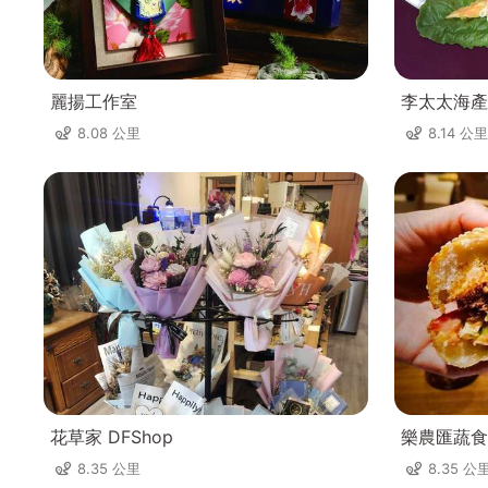
麗揚工作室
李太太海產
8.08 公里
8.14 公里
花草家 DFShop
樂農匯蔬食C
8.35 公里
8.35 公