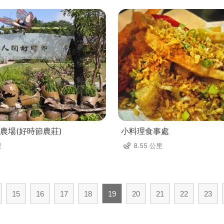
農場(好時節農莊)
小料理食事處
里
8.55 公里
15
16
17
18
19
20
21
22
23