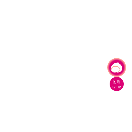
有事問小桃，一起遊桃園
|
附近
玩什麼