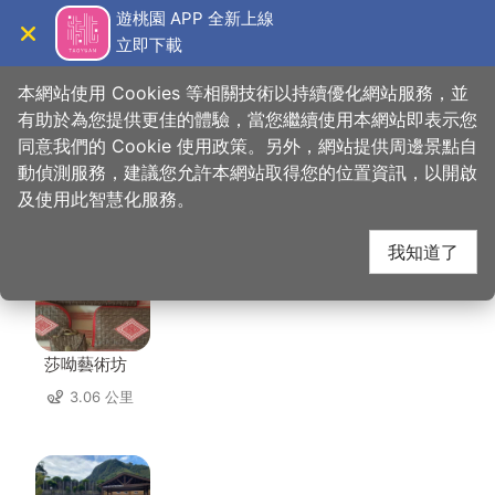
跳
遊桃園 APP 全新上線
到
立即下載
導覽
關閉
主
桃園觀光導覽網
首頁
>
想去的地方
>
美食、購物
>
順旺行
要
本網站使用 Cookies 等相關技術以持續優化網站服務，並
內
有助於為您提供更佳的體驗，當您繼續使用本網站即表示您
容
同意我們的 Cookie 使用政策。另外，網站提供周邊景點自
順旺行 周邊店家
區
動偵測服務，建議您允許本網站取得您的位置資訊，以開啟
塊
及使用此智慧化服務。
共有 76 間店家
我知道了
莎呦藝術坊
3.06 公里