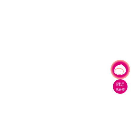
有事問小桃，一起遊桃園
|
附近
玩什麼