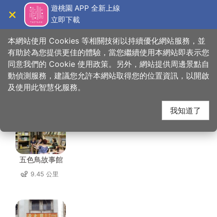
跳
遊桃園 APP 全新上線
到
立即下載
導覽
關閉
主
桃園觀光導覽網
首頁
>
想去的地方
>
美食、購物
>
順旺行
要
本網站使用 Cookies 等相關技術以持續優化網站服務，並
內
有助於為您提供更佳的體驗，當您繼續使用本網站即表示您
容
同意我們的 Cookie 使用政策。另外，網站提供周邊景點自
順旺行 周邊店家
區
動偵測服務，建議您允許本網站取得您的位置資訊，以開啟
塊
及使用此智慧化服務。
共有 76 間店家
我知道了
五色鳥故事館
9.45 公里