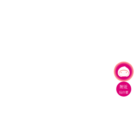
有事問小桃，一起遊桃園
|
附近
玩什麼