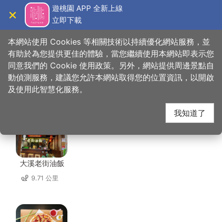
跳
遊桃園 APP 全新上線
到
立即下載
導覽
關閉
主
桃園觀光導覽網
首頁
>
想去的地方
>
美食、購物
>
順旺行
要
本網站使用 Cookies 等相關技術以持續優化網站服務，並
內
有助於為您提供更佳的體驗，當您繼續使用本網站即表示您
容
同意我們的 Cookie 使用政策。另外，網站提供周邊景點自
順旺行 周邊店家
區
動偵測服務，建議您允許本網站取得您的位置資訊，以開啟
塊
及使用此智慧化服務。
共有 76 間店家
我知道了
大溪老街油飯
9.71 公里