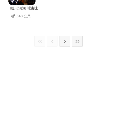
峸老滷湘川滷味
648 公尺