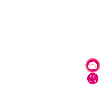
有事問小桃，一起遊桃園
附近
玩什麼