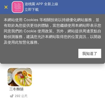
跳
遊桃園 APP 全新上線
到
立即下載
導覽
關閉
主
桃園觀光導覽網
首頁
>
想去的地方
>
美食、購物
>
品香殿潮州砂鍋粥
要
本網站使用 Cookies 等相關技術以持續優化網站服務，並
內
有助於為您提供更佳的體驗，當您繼續使用本網站即表示您
容
同意我們的 Cookie 使用政策。另外，網站提供周邊景點自
品香殿潮州砂鍋粥 周邊
區
動偵測服務，建議您允許本網站取得您的位置資訊，以開啟
塊
及使用此智慧化服務。
店家
我知道了
共有 215 間店家
三冬麵舖
292 公尺