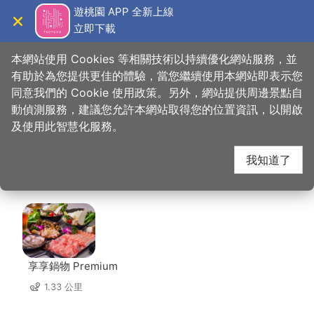
跳
遊桃園 APP 全新上線
到
立即下載
導覽
關閉
主
桃園觀光導覽網
首頁
>
想去的地方
>
美食、購物
>
品香殿潮州砂鍋粥
要
本網站使用 Cookies 等相關技術以持續優化網站服務，並
內
有助於為您提供更佳的體驗，當您繼續使用本網站即表示您
容
同意我們的 Cookie 使用政策。另外，網站提供周邊景點自
品香殿潮州砂鍋粥 周邊
區
動偵測服務，建議您允許本網站取得您的位置資訊，以開啟
塊
及使用此智慧化服務。
店家
我知道了
共有 215 間店家
享享鍋物 Premium
1.33 公里