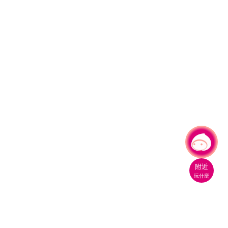
有事問小桃，一起遊桃園
附近
玩什麼