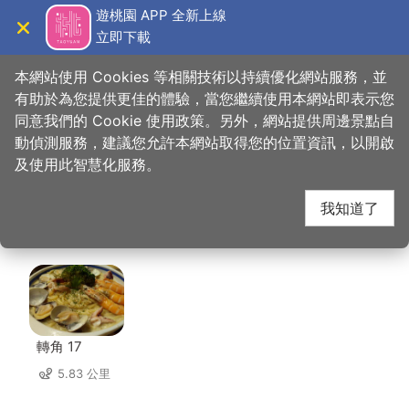
跳
遊桃園 APP 全新上線
到
立即下載
導覽
關閉
主
桃園觀光導覽網
首頁
>
想去的地方
>
美食、購物
>
品香殿潮州砂鍋粥
要
本網站使用 Cookies 等相關技術以持續優化網站服務，並
內
有助於為您提供更佳的體驗，當您繼續使用本網站即表示您
容
同意我們的 Cookie 使用政策。另外，網站提供周邊景點自
品香殿潮州砂鍋粥 周邊
區
動偵測服務，建議您允許本網站取得您的位置資訊，以開啟
塊
及使用此智慧化服務。
店家
我知道了
共有 215 間店家
轉角 17
5.83 公里