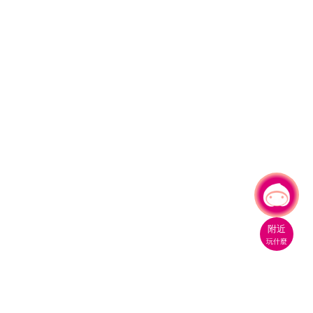
有事問小桃，一起遊桃園
|
附近
玩什麼