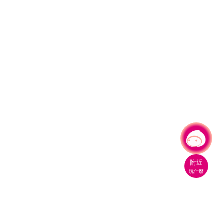
有事問小桃，一起遊桃園
|
附近
玩什麼