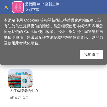
跳
遊桃園 APP 全新上線
到
立即下載
導覽
關閉
主
桃園觀光導覽網
首頁
>
想去的地方
>
美食、購物
>
品香殿潮州砂鍋粥
要
本網站使用 Cookies 等相關技術以持續優化網站服務，並
內
有助於為您提供更佳的體驗，當您繼續使用本網站即表示您
容
同意我們的 Cookie 使用政策。另外，網站提供周邊景點自
品香殿潮州砂鍋粥 周邊
區
動偵測服務，建議您允許本網站取得您的位置資訊，以開啟
塊
及使用此智慧化服務。
店家
我知道了
共有 215 間店家
大江國際購物中心
6.73 公里