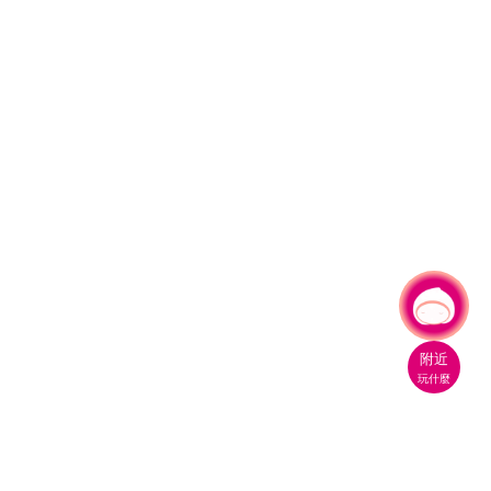
有事問小桃，一起遊桃園
|
附近
玩什麼