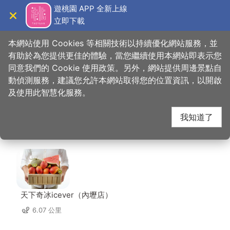
跳
遊桃園 APP 全新上線
到
立即下載
導覽
關閉
主
桃園觀光導覽網
首頁
>
想去的地方
>
美食、購物
>
炸鷄大獅桃園車站店
要
本網站使用 Cookies 等相關技術以持續優化網站服務，並
內
有助於為您提供更佳的體驗，當您繼續使用本網站即表示您
容
同意我們的 Cookie 使用政策。另外，網站提供周邊景點自
炸鷄大獅桃園車站店 周
區
動偵測服務，建議您允許本網站取得您的位置資訊，以開啟
塊
及使用此智慧化服務。
邊店家
我知道了
共有 230 間店家
天下奇冰icever（內壢店）
6.07 公里