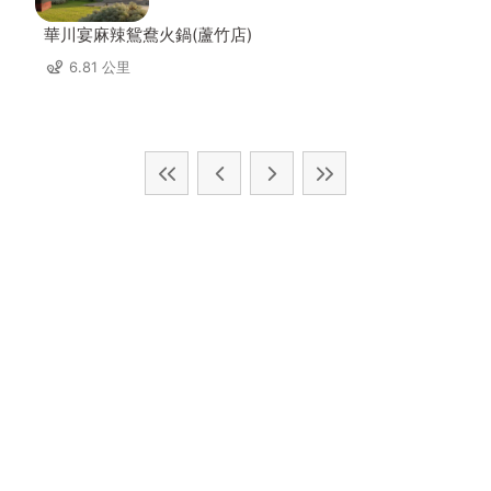
華川宴麻辣鴛鴦火鍋(蘆竹店)
6.81 公里