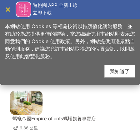
跳
遊桃園 APP 全新上線
到
立即下載
導覽
關閉
主
桃園觀光導覽網
首頁
>
想去的地方
>
美食、購物
>
炸鷄大獅桃園車站店
要
本網站使用 Cookies 等相關技術以持續優化網站服務，並
內
有助於為您提供更佳的體驗，當您繼續使用本網站即表示您
容
同意我們的 Cookie 使用政策。另外，網站提供周邊景點自
炸鷄大獅桃園車站店 周
區
動偵測服務，建議您允許本網站取得您的位置資訊，以開啟
塊
及使用此智慧化服務。
邊店家
我知道了
共有 230 間店家
螞蟻帝國Empire of ants螞蟻飼養專賣店
6.86 公里