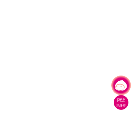
有事問小桃，一起遊桃園
附近
玩什麼