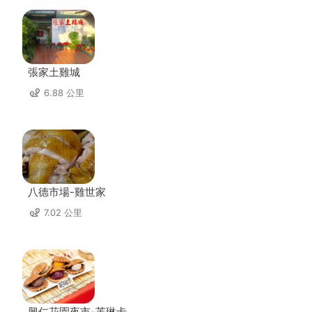
張家土雞城
6.88 公里
八德市場-雞世家
7.02 公里
興仁花園夜市-芙琳卡