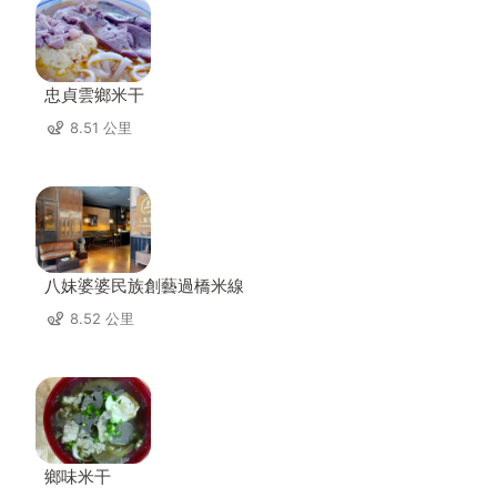
忠貞雲鄉米干
8.51 公里
八妹婆婆民族創藝過橋米線
8.52 公里
鄉味米干