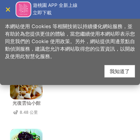
跳
遊桃園 APP 全新上線
到
立即下載
導覽
關閉
主
桃園觀光導覽網
首頁
>
想去的地方
>
美食、購物
>
小料理食事處
要
本網站使用 Cookies 等相關技術以持續優化網站服務，並
內
有助於為您提供更佳的體驗，當您繼續使用本網站即表示您
容
同意我們的 Cookie 使用政策。另外，網站提供周邊景點自
小料理食事處 周邊店家
區
動偵測服務，建議您允許本網站取得您的位置資訊，以開啟
塊
及使用此智慧化服務。
共有 241 間店家
我知道了
光復雲仙小館
8.48 公里