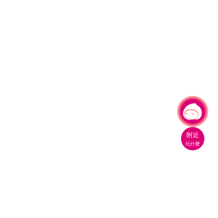
有事問小桃，一起遊桃園
|
附近
玩什麼