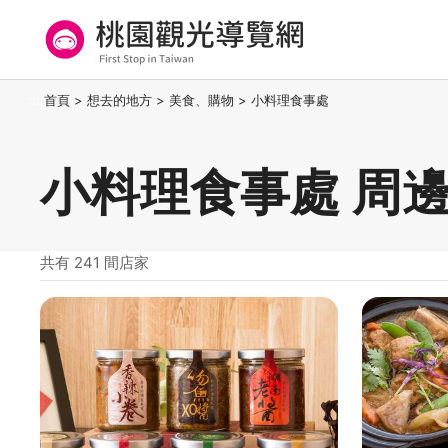
跳
到
主
要
桃園觀光導覽網
:::
首頁
>
想去的地方
>
美食、購物
>
小料理食事處
內
容
區
小料理食事處 周
塊
共有 241 間店家