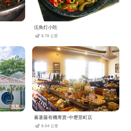
伍角灯小吃
8.79 公里
蕃薯藤有機專賣-中壢景町店
8.94 公里