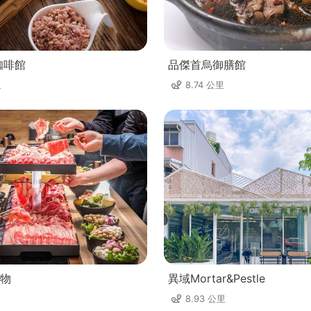
咖啡館
品傑首烏御膳館
里
8.74 公里
物
異域Mortar&Pestle
8.93 公里