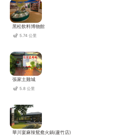
黑松飲料博物館
5.74 公里
張家土雞城
5.8 公里
華川宴麻辣鴛鴦火鍋(蘆竹店)