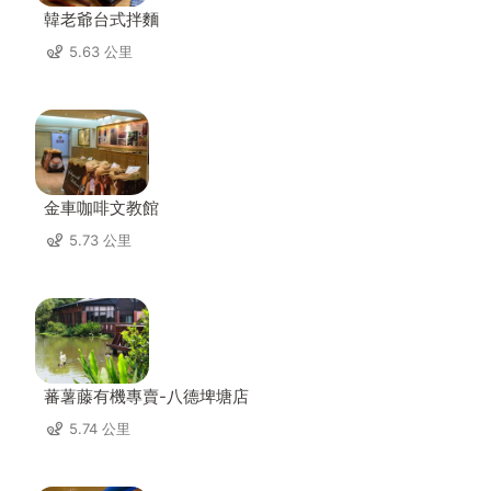
韓老爺台式拌麵
5.63 公里
金車咖啡文教館
5.73 公里
蕃薯藤有機專賣-八德埤塘店
5.74 公里