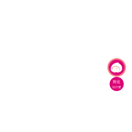
有事問小桃，一起遊桃園
|
附近
玩什麼