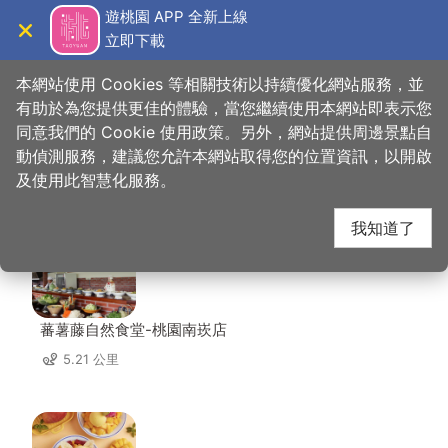
跳
遊桃園 APP 全新上線
到
立即下載
導覽
關閉
主
桃園觀光導覽網
首頁
>
想去的地方
>
美食、購物
>
日光食堂
要
本網站使用 Cookies 等相關技術以持續優化網站服務，並
內
有助於為您提供更佳的體驗，當您繼續使用本網站即表示您
容
同意我們的 Cookie 使用政策。另外，網站提供周邊景點自
日光食堂 周邊店家
區
動偵測服務，建議您允許本網站取得您的位置資訊，以開啟
塊
及使用此智慧化服務。
共有 272 間店家
我知道了
蕃薯藤自然食堂-桃園南崁店
5.21 公里