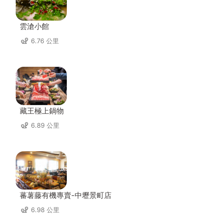
雲滄小館
6.76 公里
藏王極上鍋物
6.89 公里
蕃薯藤有機專賣-中壢景町店
6.98 公里