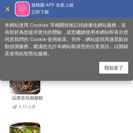
跳
遊桃園 APP 全新上線
到
立即下載
導覽
關閉
主
桃園觀光導覽網
首頁
>
想去的地方
>
美食、購物
>
日光食堂
要
本網站使用 Cookies 等相關技術以持續優化網站服務，並
內
有助於為您提供更佳的體驗，當您繼續使用本網站即表示您
容
同意我們的 Cookie 使用政策。另外，網站提供周邊景點自
日光食堂 周邊店家
區
動偵測服務，建議您允許本網站取得您的位置資訊，以開啟
塊
及使用此智慧化服務。
共有 272 間店家
我知道了
品傑首烏御膳館
6.73 公里