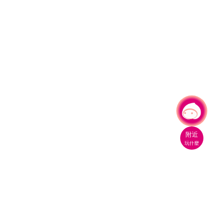
有事問小桃，一起遊桃園
|
附近
玩什麼