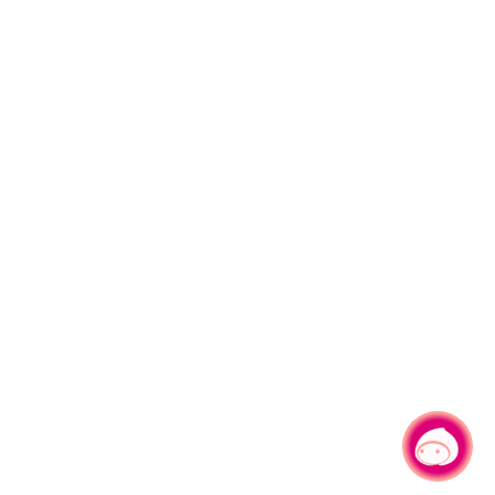
有事問小桃，一起遊桃園
|