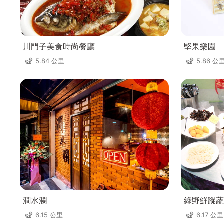
川門子美食時尚餐廳
堅果樂園
5.84 公里
5.86 公
澗水瀾
綠野鮮蹤蔬
6.15 公里
6.17 公里