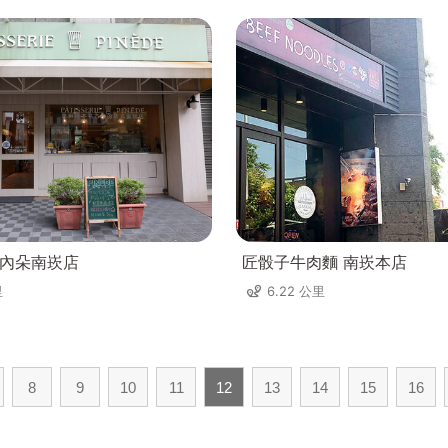
 彼內朵南崁店
匠骰子牛肉麵 南崁本店
里
6.22 公里
8
9
10
11
12
13
14
15
16