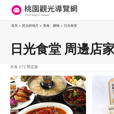
跳
到
主
要
桃園觀光導覽網
:::
首頁
>
想去的地方
>
美食、購物
>
日光食堂
內
容
區
日光食堂 周邊店
塊
共有 272 間店家