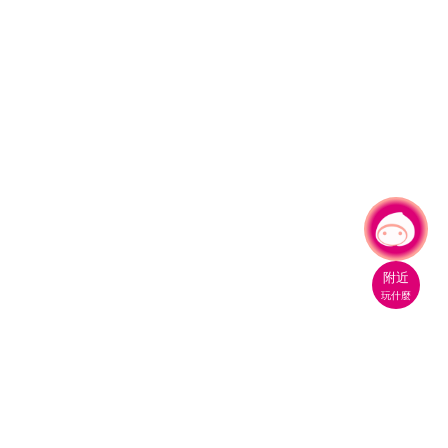
有事問小桃，一起遊桃園
附近
玩什麼