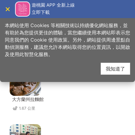
跳
遊桃園 APP 全新上線
到
立即下載
導覽
關閉
主
桃園觀光導覽網
首頁
>
想去的地方
>
美食、購物
>
日光食堂
要
本網站使用 Cookies 等相關技術以持續優化網站服務，並
內
有助於為您提供更佳的體驗，當您繼續使用本網站即表示您
容
同意我們的 Cookie 使用政策。另外，網站提供周邊景點自
日光食堂 周邊店家
區
動偵測服務，建議您允許本網站取得您的位置資訊，以開啟
塊
及使用此智慧化服務。
共有 272 間店家
我知道了
大方蘭州拉麵館
1.67 公里