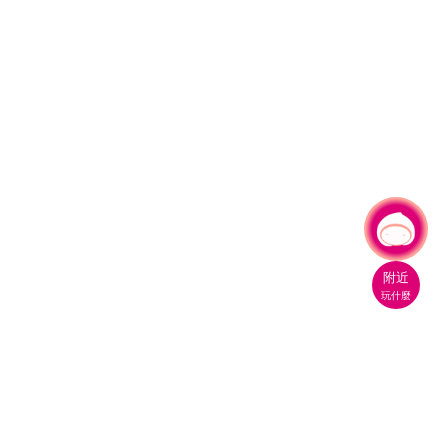
有事問小桃，一起遊桃園
附近
玩什麼