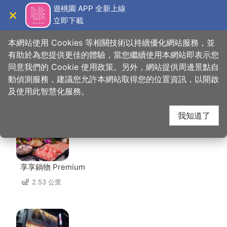
跳
遊桃園 APP 全新上線
到
立即下載
導覽
關閉
主
桃園觀光導覽網
首頁
>
想去的地方
>
美食、購物
>
日光食堂
要
本網站使用 Cookies 等相關技術以持續優化網站服務，並
內
有助於為您提供更佳的體驗，當您繼續使用本網站即表示您
容
同意我們的 Cookie 使用政策。另外，網站提供周邊景點自
日光食堂 周邊店家
區
動偵測服務，建議您允許本網站取得您的位置資訊，以開啟
塊
及使用此智慧化服務。
共有 272 間店家
我知道了
享享鍋物 Premium
2.53 公里