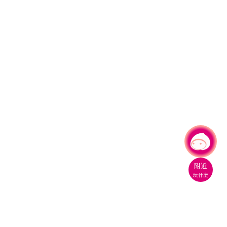
有事問小桃，一起遊桃園
附近
玩什麼