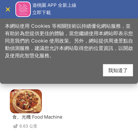
跳
遊桃園 APP 全新上線
到
立即下載
導覽
關閉
主
桃園觀光導覽網
首頁
>
想去的地方
>
美食、購物
>
炒味亭炒飯專賣店
要
本網站使用 Cookies 等相關技術以持續優化網站服務，並
內
有助於為您提供更佳的體驗，當您繼續使用本網站即表示您
容
同意我們的 Cookie 使用政策。另外，網站提供周邊景點自
炒味亭炒飯專賣店 周邊
區
動偵測服務，建議您允許本網站取得您的位置資訊，以開啟
塊
及使用此智慧化服務。
店家
我知道了
共有 233 間店家
食。光機 Food Machine
6.63 公里